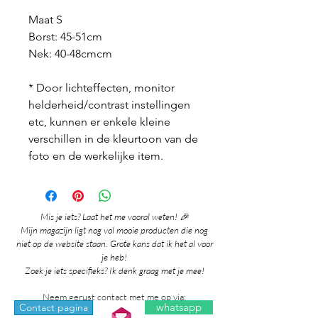
Maat S
Borst: 45-51cm
Nek: 40-48cmcm
* Door lichteffecten, monitor
helderheid/contrast instellingen
etc, kunnen er enkele kleine
verschillen in de kleurtoon van de
foto en de werkelijke item.
Mis je iets? Laat het me vooral weten! 🎉
Mijn magazijn ligt nog vol mooie producten die nog
niet op de website staan. Grote kans dat ik het al voor
je heb!
Zoek je iets specifieks? Ik denk graag met je mee!
Neem gerust contact met me op via:
whatsapp
Contact pagina