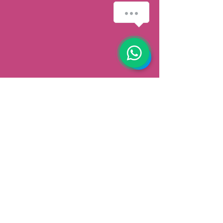
AFHALEN
Dorpsstrat 148
3900 Pelt
België
Speciale aanbiedingen ontvangen
Abonneren