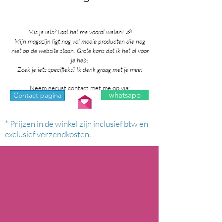
Mis je iets? Laat het me vooral weten! 🎉
Mijn magazijn ligt nog vol mooie producten die nog
niet op de website staan. Grote kans dat ik het al voor
je heb!
Zoek je iets specifieks? Ik denk graag met je mee!
Neem gerust contact met me op via:
whatsapp
Contact pagina
* Prijzen in de winkel zijn inclusief btw en
exclusief verzendkosten.